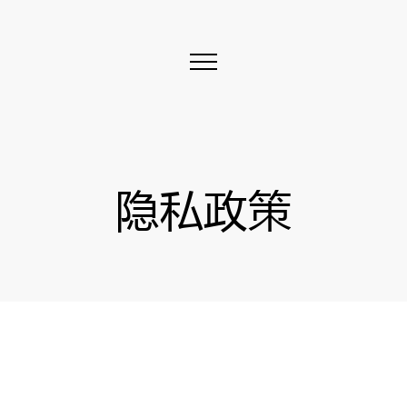
隐
私
政
策