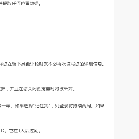
载并提取任何位置数据。
这样您在留下其他评论时就不必再次填写您的详细信息。
个人数据，并且在您关闭浏览器时将被丢弃。
持续一年。如果选择“记住我”，则登录将持续两周。如果
ID。它在1天后过期。