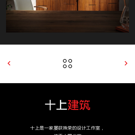
keyboard_arrow_left
keyboard_arrow_right
十上是⼀家屡获殊荣的设计⼯作室，